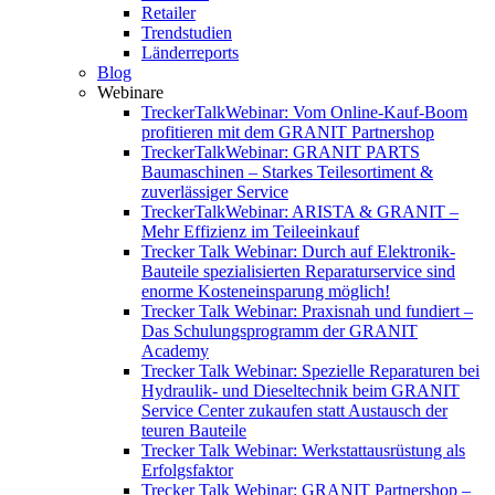
Retailer
Trendstudien
Länderreports
Blog
Webinare
TreckerTalkWebinar: Vom Online-Kauf-Boom
profitieren mit dem GRANIT Partnershop
TreckerTalkWebinar: GRANIT PARTS
Baumaschinen – Starkes Teilesortiment &
zuverlässiger Service
TreckerTalkWebinar: ARISTA & GRANIT –
Mehr Effizienz im Teileeinkauf
Trecker Talk Webinar: Durch auf Elektronik-
Bauteile spezialisierten Reparaturservice sind
enorme Kosteneinsparung möglich!
Trecker Talk Webinar: Praxisnah und fundiert –
Das Schulungsprogramm der GRANIT
Academy
Trecker Talk Webinar: Spezielle Reparaturen bei
Hydraulik- und Dieseltechnik beim GRANIT
Service Center zukaufen statt Austausch der
teuren Bauteile
Trecker Talk Webinar: Werkstattausrüstung als
Erfolgsfaktor
Trecker Talk Webinar: GRANIT Partnershop –