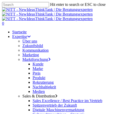
Skip
Hit enter to search or ESC to close
to
Close
main
Search
content
0
Menu
Startseite
Expertise
Über uns
Zukunftsbild
Kommunikation
Marketing
Marktforschung
Kunde
Marke
Preis
Produkt
Rekrutierung
Nachhaltigkeit
Medien
Sales & Distribution
Sales Excellence / Best Practice im Vertrieb
Spitzenvertrieb der Zukunft
Digitale Maschinenvermarktung