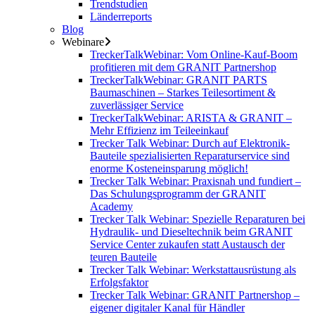
Trendstudien
Länderreports
Blog
Webinare
TreckerTalkWebinar: Vom Online-Kauf-Boom
profitieren mit dem GRANIT Partnershop
TreckerTalkWebinar: GRANIT PARTS
Baumaschinen – Starkes Teilesortiment &
zuverlässiger Service
TreckerTalkWebinar: ARISTA & GRANIT –
Mehr Effizienz im Teileeinkauf
Trecker Talk Webinar: Durch auf Elektronik-
Bauteile spezialisierten Reparaturservice sind
enorme Kosteneinsparung möglich!
Trecker Talk Webinar: Praxisnah und fundiert –
Das Schulungsprogramm der GRANIT
Academy
Trecker Talk Webinar: Spezielle Reparaturen bei
Hydraulik- und Dieseltechnik beim GRANIT
Service Center zukaufen statt Austausch der
teuren Bauteile
Trecker Talk Webinar: Werkstattausrüstung als
Erfolgsfaktor
Trecker Talk Webinar: GRANIT Partnershop –
eigener digitaler Kanal für Händler