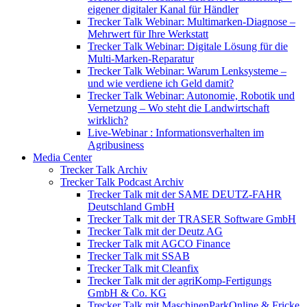
eigener digitaler Kanal für Händler
Trecker Talk Webinar: Multimarken-Diagnose –
Mehrwert für Ihre Werkstatt
Trecker Talk Webinar: Digitale Lösung für die
Multi-Marken-Reparatur
Trecker Talk Webinar: Warum Lenksysteme –
und wie verdiene ich Geld damit?
Trecker Talk Webinar: Autonomie, Robotik und
Vernetzung – Wo steht die Landwirtschaft
wirklich?
Live-Webinar : Informationsverhalten im
Agribusiness
Media Center
Trecker Talk Archiv
Trecker Talk Podcast Archiv
Trecker Talk mit der SAME DEUTZ-FAHR
Deutschland GmbH
Trecker Talk mit der TRASER Software GmbH
Trecker Talk mit der Deutz AG
Trecker Talk mit AGCO Finance
Trecker Talk mit SSAB
Trecker Talk mit Cleanfix
Trecker Talk mit der agriKomp-Fertigungs
GmbH & Co. KG
Trecker Talk mit MaschinenParkOnline & Fricke