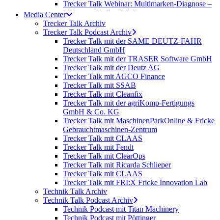
Trecker Talk Webinar: Multimarken-Diagnose –
Mehrwert für Ihre Werkstatt
Media Center
Trecker Talk Webinar: Digitale Lösung für die
Trecker Talk Archiv
Multi-Marken-Reparatur
Trecker Talk Podcast Archiv
Trecker Talk Webinar: Warum Lenksysteme –
Trecker Talk mit der SAME DEUTZ-FAHR
und wie verdiene ich Geld damit?
Deutschland GmbH
Trecker Talk Webinar: Autonomie, Robotik und
Trecker Talk mit der TRASER Software GmbH
Vernetzung – Wo steht die Landwirtschaft
Trecker Talk mit der Deutz AG
wirklich?
Trecker Talk mit AGCO Finance
Live-Webinar : Informationsverhalten im
Trecker Talk mit SSAB
Agribusiness
Trecker Talk mit Cleanfix
Trecker Talk mit der agriKomp-Fertigungs
GmbH & Co. KG
Trecker Talk mit MaschinenParkOnline & Fricke
Gebrauchtmaschinen-Zentrum
Trecker Talk mit CLAAS
Trecker Talk mit Fendt
Trecker Talk mit ClearOps
Trecker Talk mit Ricarda Schlieper
Trecker Talk mit CLAAS
Trecker Talk mit FRI:X Fricke Innovation Lab
Technik Talk Archiv
Technik Talk Podcast Archiv
Technik Podcast mit Titan Machinery
Technik Podcast mit Pöttinger